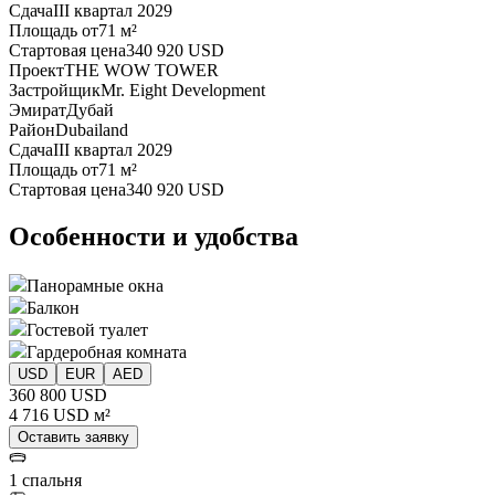
Сдача
III квартал 2029
Площадь от
71 м²
Стартовая цена
340 920 USD
Проект
THE WOW TOWER
Застройщик
Mr. Eight Development
Эмират
Дубай
Район
Dubailand
Сдача
III квартал 2029
Площадь от
71 м²
Стартовая цена
340 920 USD
Особенности и удобства
Панорамные окна
Балкон
Гостевой туалет
Гардеробная комната
USD
EUR
AED
360 800 USD
4 716 USD м²
Оставить заявку
1 спальня