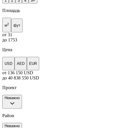
1
2
3
4
5+
Площадь
2
м
фут
от
31
до
1753
Цена
USD
AED
EUR
от
136 150 USD
до
40 838 550 USD
Проект
Неважно
Район
Неважно