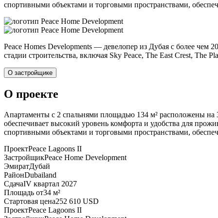
спортивными объектами и торговыми пространствами, обеспеч
Peace Homes Developments — девелопер из Дубая с более чем 
стадии строительства, включая Sky Peace, The East Crest, The Pla
О застройщике
О проекте
Апартаменты с 2 спальнями площадью 134 м² расположены на 3
обеспечивает высокий уровень комфорта и удобства для прожив
спортивными объектами и торговыми пространствами, обеспеч
Проект
Peace Lagoons II
Застройщик
Peace Home Development
Эмират
Дубай
Район
Dubailand
Сдача
IV квартал 2027
Площадь от
34 м²
Стартовая цена
252 610 USD
Проект
Peace Lagoons II