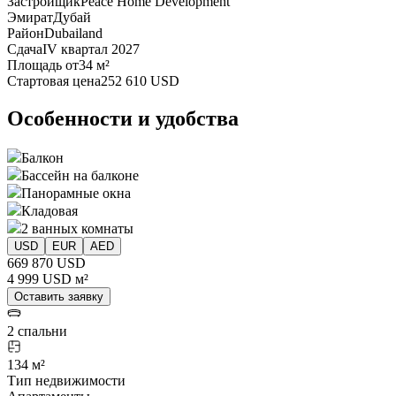
Застройщик
Peace Home Development
Эмират
Дубай
Район
Dubailand
Сдача
IV квартал 2027
Площадь от
34 м²
Стартовая цена
252 610 USD
Особенности и удобства
Балкон
Бассейн на балконе
Панорамные окна
Кладовая
2 ванных комнаты
USD
EUR
AED
669 870 USD
4 999 USD м²
Оставить заявку
2 спальни
134 м²
Тип недвижимости