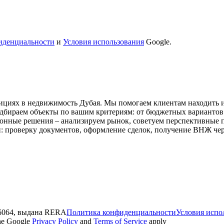
иденциальности
и
Условия использования
Google.
стициях в недвижимость Дубая. Мы помогаем клиентам находить
бираем объекты по вашим критериям: от бюджетных вариантов 
онные решения – анализируем рынок, советуем перспективные 
и: проверку документов, оформление сделок, получение ВНЖ че
6064, выдана RERA
Политика конфиденциальности
Условия испо
the Google
Privacy Policy
and
Terms of Service
apply