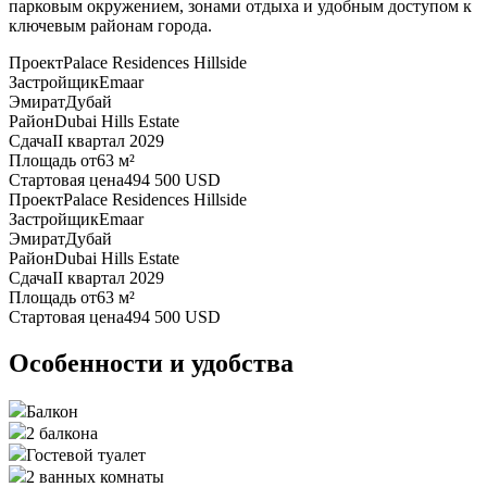
парковым окружением, зонами отдыха и удобным доступом к
ключевым районам города.
Проект
Palace Residences Hillside
Застройщик
Emaar
Эмират
Дубай
Район
Dubai Hills Estate
Сдача
II квартал 2029
Площадь от
63 м²
Стартовая цена
494 500 USD
Проект
Palace Residences Hillside
Застройщик
Emaar
Эмират
Дубай
Район
Dubai Hills Estate
Сдача
II квартал 2029
Площадь от
63 м²
Стартовая цена
494 500 USD
Особенности и удобства
Балкон
2 балкона
Гостевой туалет
2 ванных комнаты