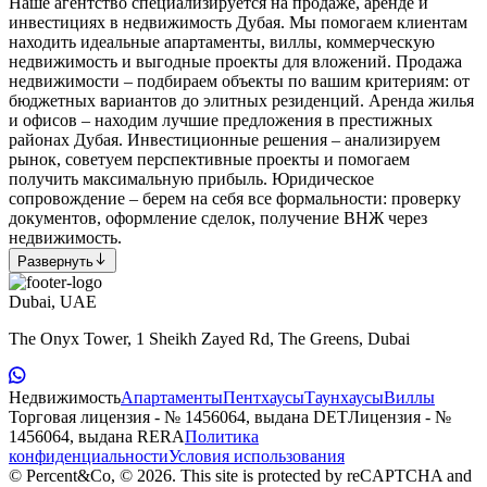
Наше агентство специализируется на продаже, аренде и
инвестициях в недвижимость Дубая. Мы помогаем клиентам
находить идеальные апартаменты, виллы, коммерческую
недвижимость и выгодные проекты для вложений. Продажа
недвижимости – подбираем объекты по вашим критериям: от
бюджетных вариантов до элитных резиденций. Аренда жилья
и офисов – находим лучшие предложения в престижных
районах Дубая. Инвестиционные решения – анализируем
рынок, советуем перспективные проекты и помогаем
получить максимальную прибыль. Юридическое
сопровождение – берем на себя все формальности: проверку
документов, оформление сделок, получение ВНЖ через
недвижимость.
Развернуть
Dubai, UAE
The Onyx Tower, 1 Sheikh Zayed Rd, The Greens, Dubai
Недвижимость
Апартаменты
Пентхаусы
Таунхаусы
Виллы
Торговая лицензия - № 1456064, выдана DET
Лицензия - №
1456064, выдана RERA
Политика
конфиденциальности
Условия использования
© Percent&Co, © 2026.
This site is protected by reCAPTCHA and