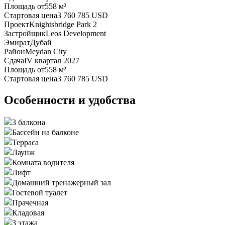
Площадь от
558 м²
Стартовая цена
3 760 785 USD
Проект
Knightsbridge Park 2
Застройщик
Leos Development
Эмират
Дубай
Район
Meydan City
Сдача
IV квартал 2027
Площадь от
558 м²
Стартовая цена
3 760 785 USD
Особенности и удобства
3 балкона
Бассейн на балконе
Терраса
Лаунж
Комната водителя
Лифт
Домашний тренажерный зал
Гостевой туалет
Прачечная
Кладовая
3 этажа