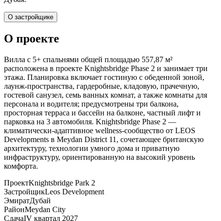
О застройщике
О проекте
Вилла с 5+ спальнями общей площадью 557,87 м²
расположена в проекте Knightsbridge Phase 2 и занимает три
этажа. Планировка включает гостиную с обеденной зоной,
лаунж-пространства, гардеробные, кладовую, прачечную,
гостевой санузел, семь ванных комнат, а также комнаты для
персонала и водителя; предусмотрены три балкона,
просторная терраса и бассейн на балконе, частный лифт и
парковка на 3 автомобиля. Knightsbridge Phase 2 —
климатически-адаптивное wellness-сообщество от LEOS
Developments в Meydan District 11, сочетающее британскую
архитектуру, технологии умного дома и приватную
инфраструктуру, ориентированную на высокий уровень
комфорта.
Проект
Knightsbridge Park 2
Застройщик
Leos Development
Эмират
Дубай
Район
Meydan City
Сдача
IV квартал 2027