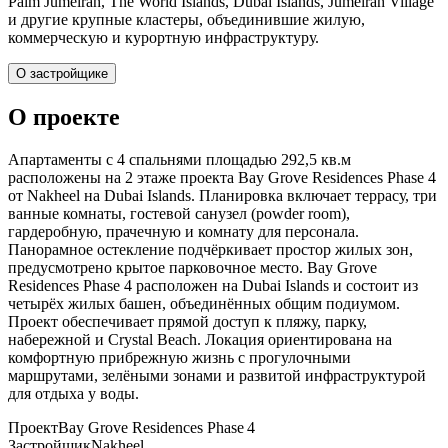
Palm Jumeirah, The World Islands, Dubai Islands, Jumeirah Village
и другие крупные кластеры, объединившие жилую,
коммерческую и курортную инфраструктуру.
О застройщике
О проекте
Апартаменты с 4 спальнями площадью 292,5 кв.м
расположены на 2 этаже проекта Bay Grove Residences Phase 4
от Nakheel на Dubai Islands. Планировка включает террасу, три
ванные комнаты, гостевой санузел (powder room),
гардеробную, прачечную и комнату для персонала.
Панорамное остекление подчёркивает простор жилых зон,
предусмотрено крытое парковочное место. Bay Grove
Residences Phase 4 расположен на Dubai Islands и состоит из
четырёх жилых башен, объединённых общим подиумом.
Проект обеспечивает прямой доступ к пляжу, парку,
набережной и Crystal Beach. Локация ориентирована на
комфортную прибрежную жизнь с прогулочными
маршрутами, зелёными зонами и развитой инфраструктурой
для отдыха у воды.
Проект
Bay Grove Residences Phase 4
Застройщик
Nakheel