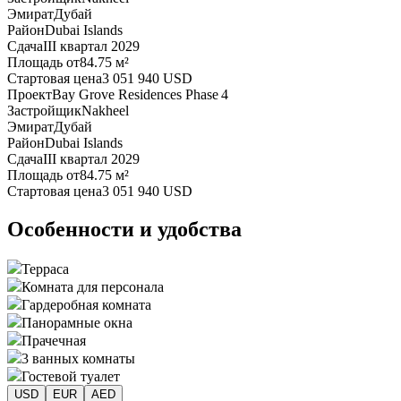
Эмират
Дубай
Район
Dubai Islands
Сдача
III квартал 2029
Площадь от
84.75 м²
Стартовая цена
3 051 940 USD
Проект
Bay Grove Residences Phase 4
Застройщик
Nakheel
Эмират
Дубай
Район
Dubai Islands
Сдача
III квартал 2029
Площадь от
84.75 м²
Стартовая цена
3 051 940 USD
Особенности и удобства
Терраса
Комната для персонала
Гардеробная комната
Панорамные окна
Прачечная
3 ванных комнаты
Гостевой туалет
USD
EUR
AED