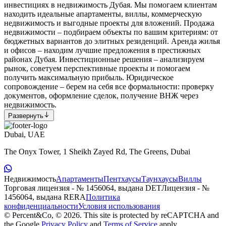
инвестициях в недвижимость Дубая. Мы помогаем клиентам
находить идеальные апартаменты, виллы, коммерческую
недвижимость и выгодные проекты для вложений. Продажа
недвижимости – подбираем объекты по вашим критериям: от
бюджетных вариантов до элитных резиденций. Аренда жилья
и офисов – находим лучшие предложения в престижных
районах Дубая. Инвестиционные решения – анализируем
рынок, советуем перспективные проекты и помогаем
получить максимальную прибыль. Юридическое
сопровождение – берем на себя все формальности: проверку
документов, оформление сделок, получение ВНЖ через
недвижимость.
Развернуть
Dubai, UAE
The Onyx Tower, 1 Sheikh Zayed Rd, The Greens, Dubai
Недвижимость
Апартаменты
Пентхаусы
Таунхаусы
Виллы
Торговая лицензия - № 1456064, выдана DET
Лицензия - №
1456064, выдана RERA
Политика
конфиденциальности
Условия использования
© Percent&Co, © 2026.
This site is protected by reCAPTCHA and
the Google
Privacy Policy
and
Terms of Service
apply