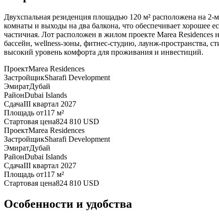
Двухспальная резиденция площадью 120 м² расположена на 2-м
комнаты и выходы на два балкона, что обеспечивает хорошее е
частичная. Лот расположен в жилом проекте Marea Residences н
бассейн, wellness-зоны, фитнес-студию, лаунж-пространства, с
высокий уровень комфорта для проживания и инвестиций.
Проект
Marea Residences
Застройщик
Sharafi Development
Эмират
Дубай
Район
Dubai Islands
Сдача
III квартал 2027
Площадь от
117 м²
Стартовая цена
824 810 USD
Проект
Marea Residences
Застройщик
Sharafi Development
Эмират
Дубай
Район
Dubai Islands
Сдача
III квартал 2027
Площадь от
117 м²
Стартовая цена
824 810 USD
Особенности и удобства