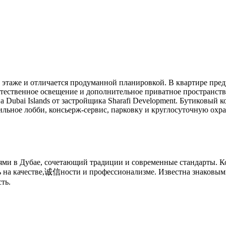
 этаже и отличается продуманной планировкой. В квартире пред
стественное освещение и дополнительное приватное пространство
а Dubai Islands от застройщика Sharafi Development. Бутиковый
тильное лобби, консьерж-сервис, парковку и круглосуточную охр
нями в Дубае, сочетающий традиции и современные стандарты. 
ь на качестве,诚信ности и профессионализме. Известна знаковыми
ть.