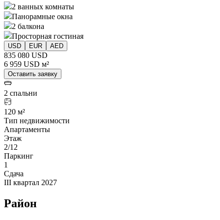
2 ванных комнаты
Панорамные окна
2 балкона
Просторная гостиная
USD
EUR
AED
835 080 USD
6 959 USD м²
Оставить заявку
2 спальни
120 м²
Тип недвижимости
Апартаменты
Этаж
2/12
Паркинг
1
Сдача
III квартал 2027
Район