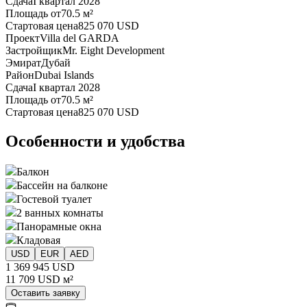
Сдача
I квартал 2028
Площадь от
70.5 м²
Стартовая цена
825 070 USD
Проект
Villa del GARDA
Застройщик
Mr. Eight Development
Эмират
Дубай
Район
Dubai Islands
Сдача
I квартал 2028
Площадь от
70.5 м²
Стартовая цена
825 070 USD
Особенности и удобства
Балкон
Бассейн на балконе
Гостевой туалет
2 ванных комнаты
Панорамные окна
Кладовая
USD
EUR
AED
1 369 945 USD
11 709 USD м²
Оставить заявку