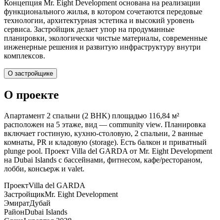
Концепция Mr. Eight Development основана на реализации
функционального жилья, в котором сочетаются передовые
технологии, архитектурная эстетика и высокий уровень
сервиса. Застройщик делает упор на продуманные
планировки, экологически чистые материалы, современные
инженерные решения и развитую инфраструктуру внутри
комплексов.
О застройщике
О проекте
Апартамент 2 спальни (2 BHK) площадью 116,84 м²
расположен на 5 этаже, вид — community view. Планировка
включает гостиную, кухню-столовую, 2 спальни, 2 ванные
комнаты, PR и кладовую (storage). Есть балкон и приватный
plunge pool. Проект Villa del GARDA от Mr. Eight Development
на Dubai Islands с бассейнами, фитнесом, кафе/рестораном,
лобби, консьерж и valet.
Проект
Villa del GARDA
Застройщик
Mr. Eight Development
Эмират
Дубай
Район
Dubai Islands