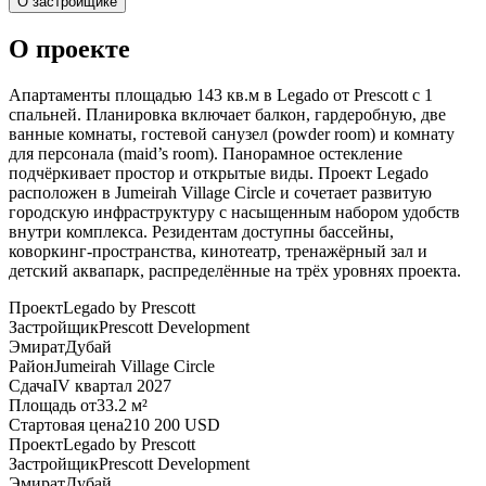
О застройщике
О проекте
Апартаменты площадью 143 кв.м в Legado от Prescott с 1
спальней. Планировка включает балкон, гардеробную, две
ванные комнаты, гостевой санузел (powder room) и комнату
для персонала (maid’s room). Панорамное остекление
подчёркивает простор и открытые виды. Проект Legado
расположен в Jumeirah Village Circle и сочетает развитую
городскую инфраструктуру с насыщенным набором удобств
внутри комплекса. Резидентам доступны бассейны,
коворкинг-пространства, кинотеатр, тренажёрный зал и
детский аквапарк, распределённые на трёх уровнях проекта.
Проект
Legado by Prescott
Застройщик
Prescott Development
Эмират
Дубай
Район
Jumeirah Village Circle
Сдача
IV квартал 2027
Площадь от
33.2 м²
Стартовая цена
210 200 USD
Проект
Legado by Prescott
Застройщик
Prescott Development
Эмират
Дубай