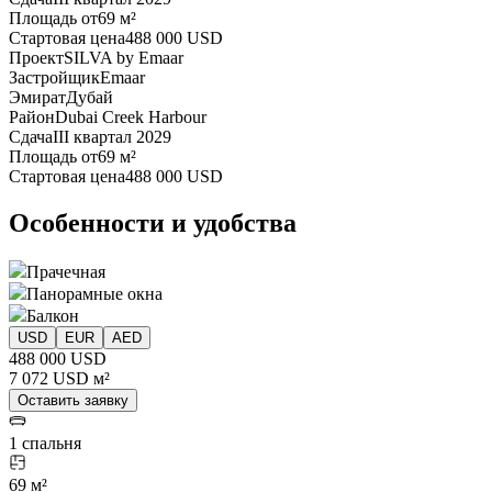
Площадь от
69 м²
Стартовая цена
488 000 USD
Проект
SILVA by Emaar
Застройщик
Emaar
Эмират
Дубай
Район
Dubai Creek Harbour
Сдача
III квартал 2029
Площадь от
69 м²
Стартовая цена
488 000 USD
Особенности и удобства
Прачечная
Панорамные окна
Балкон
USD
EUR
AED
488 000 USD
7 072 USD м²
Оставить заявку
1 спальня
69 м²