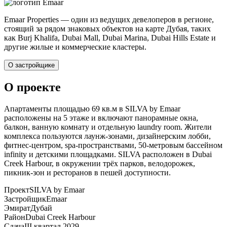
Emaar Properties — один из ведущих девелоперов в регионе,
стоящий за рядом знаковых объектов на карте Дубая, таких
как Burj Khalifa, Dubai Mall, Dubai Marina, Dubai Hills Estate и
другие жилые и коммерческие кластеры.
О застройщике
О проекте
Апартаменты площадью 69 кв.м в SILVA by Emaar
расположены на 5 этаже и включают панорамные окна,
балкон, ванную комнату и отдельную laundry room. Жители
комплекса пользуются лаунж-зонами, дизайнерским лобби,
фитнес-центром, spa-пространствами, 50-метровым бассейном
infinity и детскими площадками. SILVA расположен в Dubai
Creek Harbour, в окружении трёх парков, велодорожек,
пикник-зон и ресторанов в пешей доступности.
Проект
SILVA by Emaar
Застройщик
Emaar
Эмират
Дубай
Район
Dubai Creek Harbour
Сдача
III квартал 2029