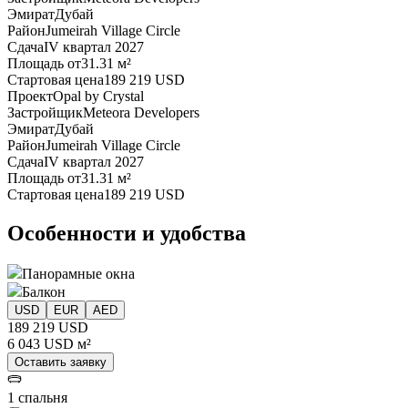
Эмират
Дубай
Район
Jumeirah Village Circle
Сдача
IV квартал 2027
Площадь от
31.31 м²
Стартовая цена
189 219 USD
Проект
Opal by Crystal
Застройщик
Meteora Developers
Эмират
Дубай
Район
Jumeirah Village Circle
Сдача
IV квартал 2027
Площадь от
31.31 м²
Стартовая цена
189 219 USD
Особенности и удобства
Панорамные окна
Балкон
USD
EUR
AED
189 219 USD
6 043 USD м²
Оставить заявку
1 спальня