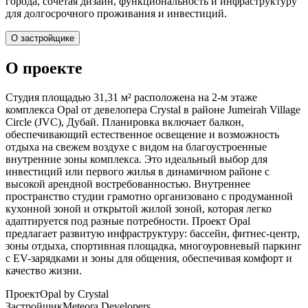
города, сочетая дизайн, функциональность и инфраструктуру
для долгосрочного проживания и инвестиций.
О застройщике
О проекте
Студия площадью 31,31 м² расположена на 2-м этаже
комплекса Opal от девелопера Crystal в районе Jumeirah Village
Circle (JVC), Дубай. Планировка включает балкон,
обеспечивающий естественное освещение и возможность
отдыха на свежем воздухе с видом на благоустроенные
внутренние зоны комплекса. Это идеальный выбор для
инвестиций или первого жилья в динамичном районе с
высокой арендной востребованностью. Внутреннее
пространство студии грамотно организовано с продуманной
кухонной зоной и открытой жилой зоной, которая легко
адаптируется под разные потребности. Проект Opal
предлагает развитую инфраструктуру: бассейн, фитнес-центр,
зоны отдыха, спортивная площадка, многоуровневый паркинг
с EV-зарядками и зоны для общения, обеспечивая комфорт и
качество жизни.
Проект
Opal by Crystal
Застройщик
Meteora Developers