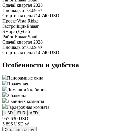
Сдача
I квартал 2028
Площадь от
73.69 м²
Стартовая цена
714 740 USD
Проект
Vista Ridge
Застройщик
Emaar
Эмират
Дубай
Район
Emaar South
Сдача
I квартал 2028
Площадь от
73.69 м²
Стартовая цена
714 740 USD
Особенности и удобства
Панорамные окна
Прачечная
Домашний кабинет
2 балкона
3 ванных комнаты
Гардеробная комната
USD
EUR
AED
957 630 USD
5 895 USD м²
Оставить заявку