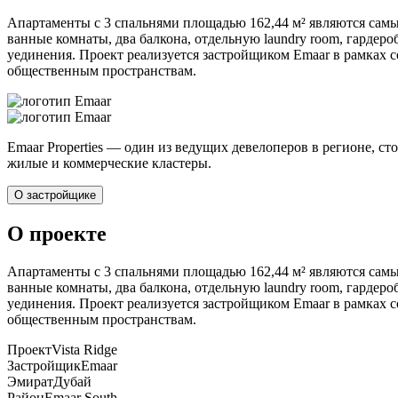
Апартаменты с 3 спальнями площадью 162,44 м² являются самы
ванные комнаты, два балкона, отдельную laundry room, гардер
уединения. Проект реализуется застройщиком Emaar в рамках 
общественным пространствам.
Emaar Properties — один из ведущих девелоперов в регионе, стоящ
жилые и коммерческие кластеры.
О застройщике
О проекте
Апартаменты с 3 спальнями площадью 162,44 м² являются самы
ванные комнаты, два балкона, отдельную laundry room, гардер
уединения. Проект реализуется застройщиком Emaar в рамках 
общественным пространствам.
Проект
Vista Ridge
Застройщик
Emaar
Эмират
Дубай
Район
Emaar South