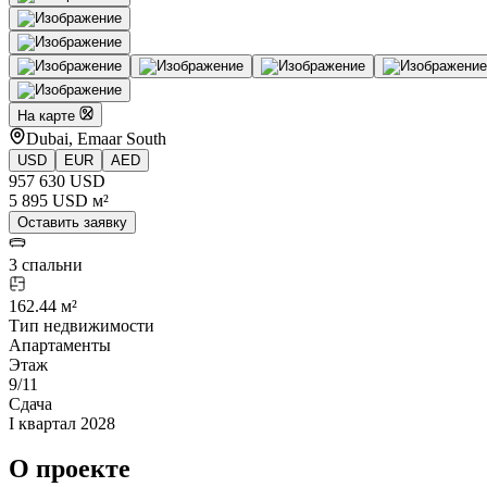
На карте
Dubai, Emaar South
USD
EUR
AED
957 630 USD
5 895 USD м²
Оставить заявку
3 спальни
162.44 м²
Тип недвижимости
Апартаменты
Этаж
9/11
Сдача
I квартал 2028
О проекте