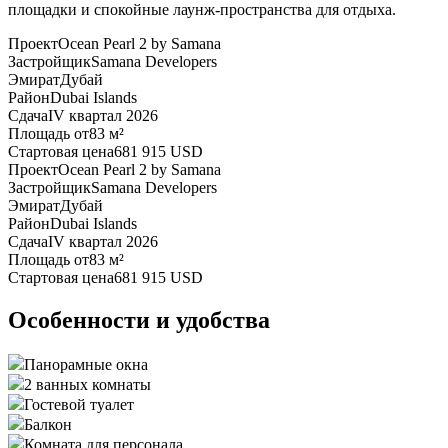
площадки и спокойные лаунж-пространства для отдыха.
Проект
Ocean Pearl 2 by Samana
Застройщик
Samana Developers
Эмират
Дубай
Район
Dubai Islands
Сдача
IV квартал 2026
Площадь от
83 м²
Стартовая цена
681 915 USD
Проект
Ocean Pearl 2 by Samana
Застройщик
Samana Developers
Эмират
Дубай
Район
Dubai Islands
Сдача
IV квартал 2026
Площадь от
83 м²
Стартовая цена
681 915 USD
Особенности и удобства
Панорамные окна
2 ванных комнаты
Гостевой туалет
Балкон
Комната для персонала