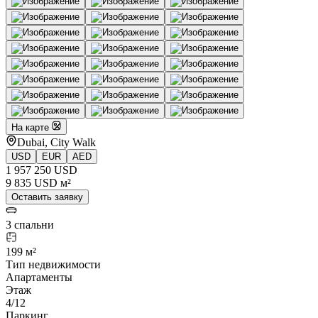
На карте
Dubai, City Walk
USD
EUR
AED
1 957 250 USD
9 835 USD м²
Оставить заявку
3 спальни
199 м²
Тип недвижимости
Апартаменты
Этаж
4/12
Паркинг