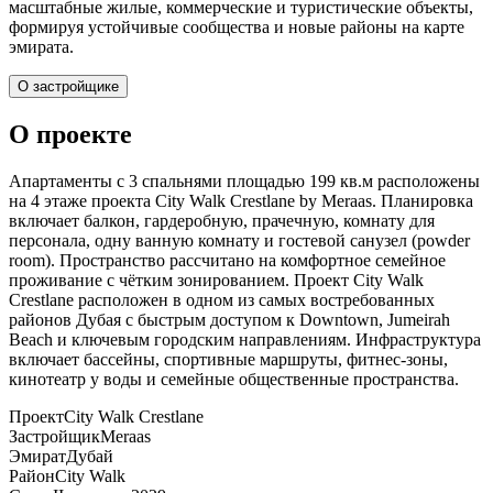
масштабные жилые, коммерческие и туристические объекты,
формируя устойчивые сообщества и новые районы на карте
эмирата.
О застройщике
О проекте
Апартаменты с 3 спальнями площадью 199 кв.м расположены
на 4 этаже проекта City Walk Crestlane by Meraas. Планировка
включает балкон, гардеробную, прачечную, комнату для
персонала, одну ванную комнату и гостевой санузел (powder
room). Пространство рассчитано на комфортное семейное
проживание с чётким зонированием. Проект City Walk
Crestlane расположен в одном из самых востребованных
районов Дубая с быстрым доступом к Downtown, Jumeirah
Beach и ключевым городским направлениям. Инфраструктура
включает бассейны, спортивные маршруты, фитнес-зоны,
кинотеатр у воды и семейные общественные пространства.
Проект
City Walk Crestlane
Застройщик
Meraas
Эмират
Дубай
Район
City Walk