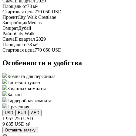
Сдача
II квартал 2029
Площадь от
78 м²
Стартовая цена
770 050 USD
Проект
City Walk Crestlane
Застройщик
Meraas
Эмират
Дубай
Район
City Walk
Сдача
II квартал 2029
Площадь от
78 м²
Стартовая цена
770 050 USD
Особенности и удобства
Комната для персонала
Гостевой туалет
3 ванных комнаты
Балкон
Гардеробная комната
Прачечная
USD
EUR
AED
1 957 250 USD
9 835 USD м²
Оставить заявку