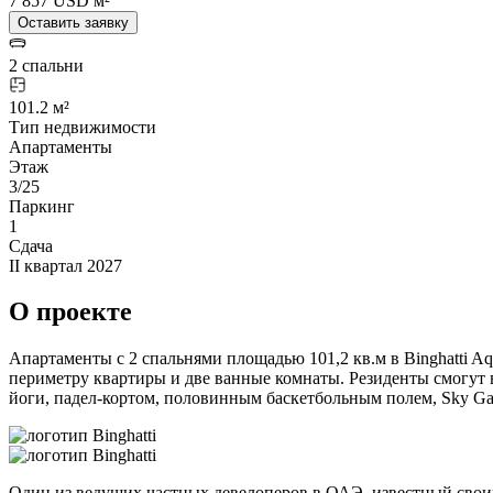
7 857 USD м²
Оставить заявку
2 спальни
101.2 м²
Тип недвижимости
Апартаменты
Этаж
3/25
Паркинг
1
Сдача
II квартал 2027
О проекте
Апартаменты с 2 спальнями площадью 101,2 кв.м в Binghatti Aq
периметру квартиры и две ванные комнаты. Резиденты смогут в
йоги, падел-кортом, половинным баскетбольным полем, Sky Ga
Один из ведущих частных девелоперов в ОАЭ, известный свои