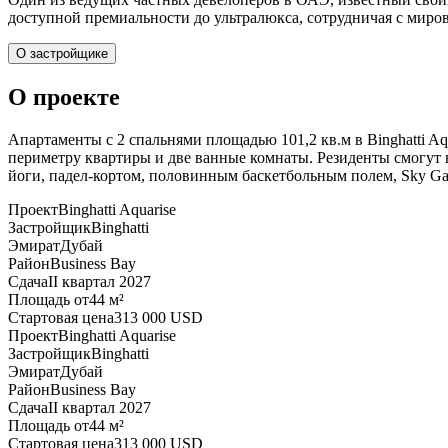
доступной премиальности до ультралюкса, сотрудничая с мировы
О застройщике
О проекте
Апартаменты с 2 спальнями площадью 101,2 кв.м в Binghatti Aq
периметру квартиры и две ванные комнаты. Резиденты смогут в
йоги, падел-кортом, половинным баскетбольным полем, Sky Ga
Проект
Binghatti Aquarise
Застройщик
Binghatti
Эмират
Дубай
Район
Business Bay
Сдача
II квартал 2027
Площадь от
44 м²
Стартовая цена
313 000 USD
Проект
Binghatti Aquarise
Застройщик
Binghatti
Эмират
Дубай
Район
Business Bay
Сдача
II квартал 2027
Площадь от
44 м²
Стартовая цена
313 000 USD