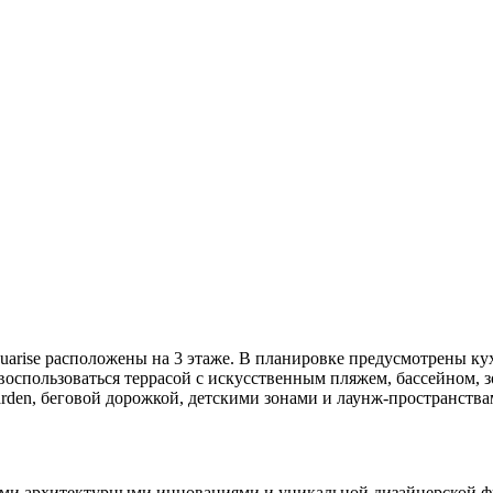
uarise расположены на 3 этаже. В планировке предусмотрены кух
оспользоваться террасой с искусственным пляжем, бассейном, з
rden, беговой дорожкой, детскими зонами и лаунж-пространства
ми архитектурными инновациями и уникальной дизайнерской фи