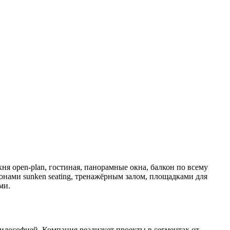
ня open-plan, гостиная, панорамные окна, балкон по всему
онами sunken seating, тренажёрным залом, площадками для
ми.
лософией. Компания реализует проекты в сегментах от