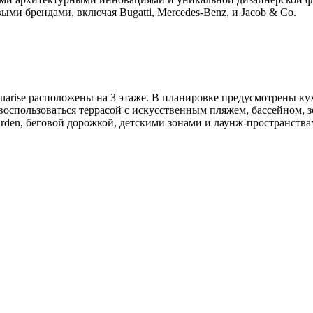
ми брендами, включая Bugatti, Mercedes-Benz, и Jacob & Co.
uarise расположены на 3 этаже. В планировке предусмотрены кух
оспользоваться террасой с искусственным пляжем, бассейном, з
rden, беговой дорожкой, детскими зонами и лаунж-пространства