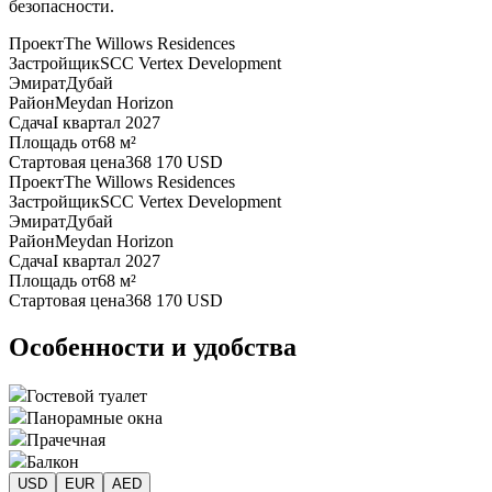
безопасности.
Проект
The Willows Residences
Застройщик
SCC Vertex Development
Эмират
Дубай
Район
Meydan Horizon
Сдача
I квартал 2027
Площадь от
68 м²
Стартовая цена
368 170 USD
Проект
The Willows Residences
Застройщик
SCC Vertex Development
Эмират
Дубай
Район
Meydan Horizon
Сдача
I квартал 2027
Площадь от
68 м²
Стартовая цена
368 170 USD
Особенности и удобства
Гостевой туалет
Панорамные окна
Прачечная
Балкон
USD
EUR
AED