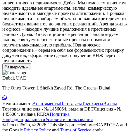
инвестициях в недвижимость Дубая. Мы помогаем клиентам
находить идеальные апартаменты, виллы, коммерческую
недвижимость и выгодные проекты для вложений. Продажа
недвижимости – подбираем объекты по вашим критериям: от
бюджетных вариантов до элитных резиденций. Аренда жилья
и офисов – находим лучшие предложения в престижных
районах Дубая. Инвестиционные решения – анализируем
рынок, советуем перспективные проекты и помогаем
получить максимальную прибыль. Юридическое
сопровождение – берем на себя все формальности: проверку
документов, оформление сделок, получение ВНЖ через
недвижимость.
Развернуть
Dubai, UAE
The Onyx Tower, 1 Sheikh Zayed Rd, The Greens, Dubai
Недвижимость
Апартаменты
Пентхаусы
Таунхаусы
Виллы
Торговая лицензия - № 1456064, выдана DET
Лицензия - №
1456064, выдана RERA
Политика
конфиденциальности
Условия использования
© Percent&Co, © 2026.
This site is protected by reCAPTCHA and
the Google
Privacy Policy
and
Terms of Service
apply