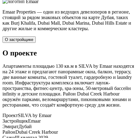
Emaar Properties — один из ведущих девелоперов в регионе,
стоящий за рядом знаковых объектов на карте Дубая, таких
как Burj Khalifa, Dubai Mall, Dubai Marina, Dubai Hills Estate и
другие жилые и коммерческие кластеры.
О застройщике
О проекте
Апартаменты площадью 130 кв.м в SILVA by Emaar находятся
на 24 этаже и предлагают панорамные окна, балкон, террасу,
две ванные комнаты, гостевой туалет, гардеробную и laundry
room. Инфраструктура комплекса включает лаунж-
пространства, фитнес-центр, spa-зоны, 50-метровый бассейн
infinity и детские площадки. Район Dubai Creek Harbour
окружён парками, веломаршрутами, пикниковыми зонами и
ресторанами, что создаёт комфортную среду для жизни.
Проект
SILVA by Emaar
Застройщик
Emaar
Эмират
Дубай
Район
Dubai Creek Harbour
Сдача
III квартал 2029