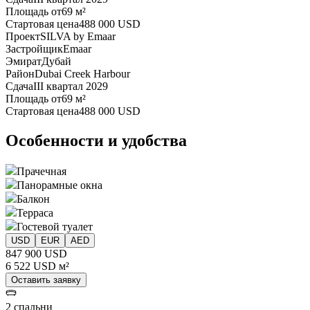
Площадь от
69 м²
Стартовая цена
488 000 USD
Проект
SILVA by Emaar
Застройщик
Emaar
Эмират
Дубай
Район
Dubai Creek Harbour
Сдача
III квартал 2029
Площадь от
69 м²
Стартовая цена
488 000 USD
Особенности и удобства
Прачечная
Панорамные окна
Балкон
Терраса
Гостевой туалет
USD
EUR
AED
847 900 USD
6 522 USD м²
Оставить заявку
2 спальни