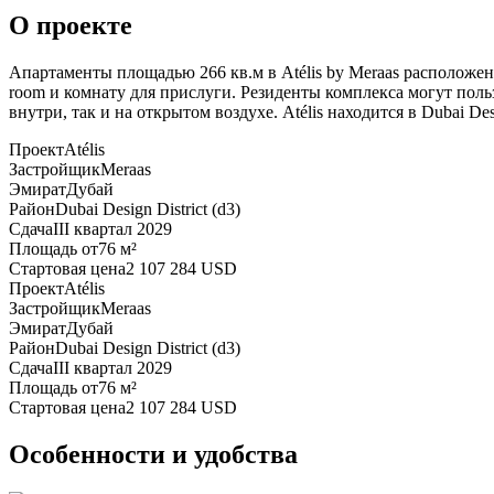
О проекте
Апартаменты площадью 266 кв.м в Atélis by Meraas расположены
room и комнату для прислуги. Резиденты комплекса могут пол
внутри, так и на открытом воздухе. Atélis находится в Dubai 
Проект
Atélis
Застройщик
Meraas
Эмират
Дубай
Район
Dubai Design District (d3)
Сдача
III квартал 2029
Площадь от
76 м²
Стартовая цена
2 107 284 USD
Проект
Atélis
Застройщик
Meraas
Эмират
Дубай
Район
Dubai Design District (d3)
Сдача
III квартал 2029
Площадь от
76 м²
Стартовая цена
2 107 284 USD
Особенности и удобства