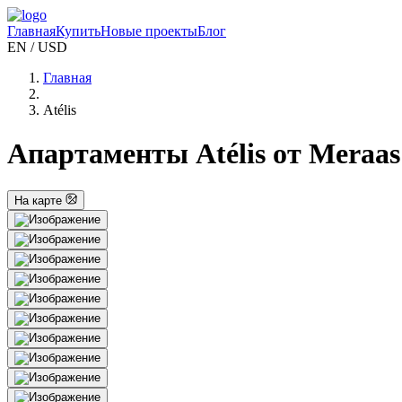
Главная
Купить
Новые проекты
Блог
EN / USD
Главная
Atélis
Апартаменты Atélis от Meraas
На карте