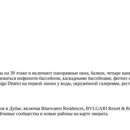
 на 39 этаже и включают панорамные окна, балкон, четыре ванные
ьзоваться инфинити-бассейном, каскадными бассейнами, фитнес
Design District на первой линии у воды, окружённой галереями, 
 в Дубае, включая Bluewaters Residences, BVLGARI Resort & Re
йчивые сообщества и новые районы на карте эмирата.