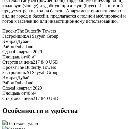
гостевой санузел (powder room), гардеробную (dressing room),
кладовую (storage) и удобную прихожую (foyer). Из гостиной
предусмотрен выход на балкон. Апартамент ориентирован на
вид на город и бассейн, предлагается с полной меблировкой и
готов к заселению или инвестиционному использованию.
Проект
The Butterfly Towers
Застройщик
Al Sayyah Group
Эмират
Дубай
Район
Dubailand
Сдача
I квартал 2029
Площадь от
40 м²
Стартовая цена
217 840 USD
Проект
The Butterfly Towers
Застройщик
Al Sayyah Group
Эмират
Дубай
Район
Dubailand
Сдача
I квартал 2029
Площадь от
40 м²
Стартовая цена
217 840 USD
Особенности и удобства
Гостевой туалет