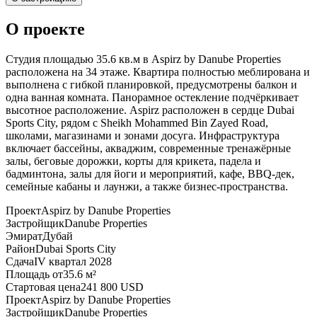
О проекте
Студия площадью 35.6 кв.м в Aspirz by Danube Properties
расположена на 34 этаже. Квартира полностью меблирована и
выполнена с гибкой планировкой, предусмотрены балкон и
одна ванная комната. Панорамное остекление подчёркивает
высотное расположение. Aspirz расположен в сердце Dubai
Sports City, рядом с Sheikh Mohammed Bin Zayed Road,
школами, магазинами и зонами досуга. Инфраструктура
включает бассейны, акваджим, современные тренажёрные
залы, беговые дорожки, корты для крикета, падела и
бадминтона, залы для йоги и мероприятий, кафе, BBQ-дек,
семейные кабаны и лаунжи, а также бизнес-пространства.
Проект
Aspirz by Danube Properties
Застройщик
Danube Properties
Эмират
Дубай
Район
Dubai Sports City
Сдача
IV квартал 2028
Площадь от
35.6 м²
Стартовая цена
241 800 USD
Проект
Aspirz by Danube Properties
Застройщик
Danube Properties