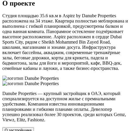
О проекте
Студия площадью 35.6 кв.м в Aspirz by Danube Properties
расположена на 34 этаже. Квартира полностью меблирована и
выполнена с гибкой планировкой, предусмотрены балкон и
одна ванная комната. Панорамное остекление подчёркивает
высотное расположение. Aspirz расположен в сердце Dubai
Sports City, рядом с Sheikh Mohammed Bin Zayed Road,
школами, магазинами и зонами досуга. Инфраструктура
включает бассейны, акваджим, современные тренажёрные
залы, беговые дорожки, корты для крикета, падела и
бадминтона, залы для йоги и мероприятий, кафе, BBQ-дек,
семейные кабаны и лаунжи, а также бизнес-пространства.
Danube Properties — крупный застройщик в ОАЭ, который
специализируется на доступном жилье с премиальными
удобствами. Компания известна инновационными
планировками и гибкими планами оплаты. Девелопер
успешно реализовал более 30 проектов, среди которых Gemz,
Viewz, Elitz, Fashionz.
О застройщике