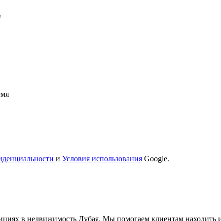
емя
иденциальности
и
Условия использования
Google.
стициях в недвижимость Дубая. Мы помогаем клиентам находить