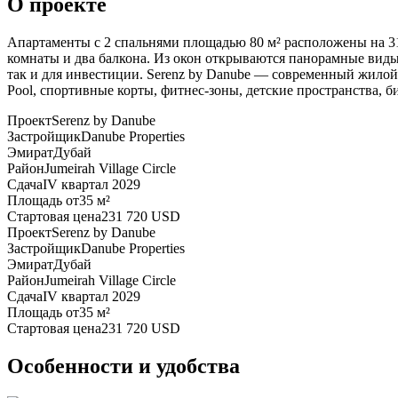
О проекте
Апартаменты с 2 спальнями площадью 80 м² расположены на 31
комнаты и два балкона. Из окон открываются панорамные виды
так и для инвестиции. Serenz by Danube — современный жилой ко
Pool, спортивные корты, фитнес-зоны, детские пространства, 
Проект
Serenz by Danube
Застройщик
Danube Properties
Эмират
Дубай
Район
Jumeirah Village Circle
Сдача
IV квартал 2029
Площадь от
35 м²
Стартовая цена
231 720 USD
Проект
Serenz by Danube
Застройщик
Danube Properties
Эмират
Дубай
Район
Jumeirah Village Circle
Сдача
IV квартал 2029
Площадь от
35 м²
Стартовая цена
231 720 USD
Особенности и удобства