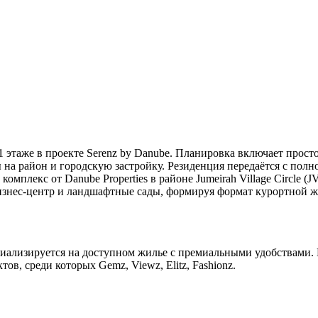
 этаже в проекте Serenz by Danube. Планировка включает прост
 на район и городскую застройку. Резиденция передаётся с пол
мплекс от Danube Properties в районе Jumeirah Village Circle (JV
бизнес-центр и ландшафтные сады, формируя формат курортной ж
ециализируется на доступном жилье с премиальными удобствами
ов, среди которых Gemz, Viewz, Elitz, Fashionz.