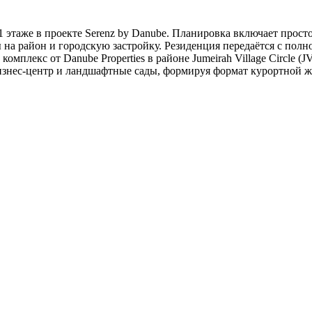
 этаже в проекте Serenz by Danube. Планировка включает прост
 на район и городскую застройку. Резиденция передаётся с пол
мплекс от Danube Properties в районе Jumeirah Village Circle (JV
бизнес-центр и ландшафтные сады, формируя формат курортной ж