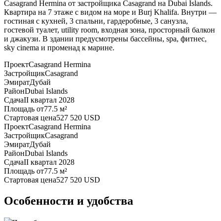
Casagrand Hermina от застройщика Casagrand на Dubai Islands.
Квартира на 7 этаже с видом на море и Burj Khalifa. Внутри —
гостиная с кухней, 3 спальни, гардеробные, 3 санузла,
гостевой туалет, utility room, входная зона, просторный балкон
и джакузи. В здании предусмотрены бассейны, spa, фитнес,
sky cinema и променад к марине.
Проект
Casagrand Hermina
Застройщик
Casagrand
Эмират
Дубай
Район
Dubai Islands
Сдача
II квартал 2028
Площадь от
77.5 м²
Стартовая цена
527 520 USD
Проект
Casagrand Hermina
Застройщик
Casagrand
Эмират
Дубай
Район
Dubai Islands
Сдача
II квартал 2028
Площадь от
77.5 м²
Стартовая цена
527 520 USD
Особенности и удобства