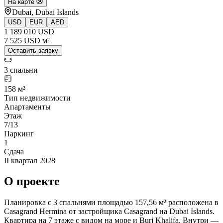
На карте
Dubai, Dubai Islands
USD
EUR
AED
1 189 010 USD
7 525 USD м²
Оставить заявку
3 спальни
158 м²
Тип недвижимости
Апартаменты
Этаж
7/13
Паркинг
1
Сдача
II квартал 2028
О проекте
Планировка с 3 спальнями площадью 157,56 м² расположена в
Casagrand Hermina от застройщика Casagrand на Dubai Islands.
Квартира на 7 этаже с видом на море и Burj Khalifa. Внутри —