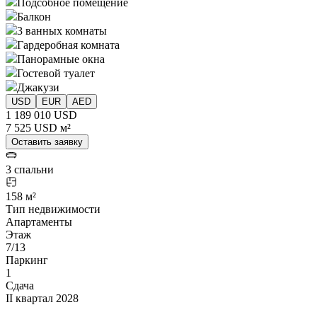
Подсобное помещение
Балкон
3 ванных комнаты
Гардеробная комната
Панорамные окна
Гостевой туалет
Джакузи
USD
EUR
AED
1 189 010 USD
7 525 USD м²
Оставить заявку
3 спальни
158 м²
Тип недвижимости
Апартаменты
Этаж
7/13
Паркинг
1
Сдача
II квартал 2028