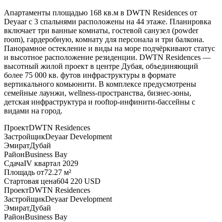
Апартаменты площадью 168 кв.м в DWTN Residences от
Deyaar с 3 спальнями расположены на 44 этаже. Планировка
включает три ванные комнаты, гостевой санузел (powder
room), гардеробную, комнату для персонала и три балкона.
Панорамное остекление и виды на море подчёркивают статус
и высотное расположение резиденции. DWTN Residences —
высотный жилой проект в центре Дубая, объединяющий
более 75 000 кв. футов инфраструктуры в формате
вертикального комьюнити. В комплексе предусмотрены
семейные лаунжи, wellness-пространства, бизнес-зоны,
детская инфраструктура и rooftop-инфинити-бассейны с
видами на город.
Проект
DWTN Residences
Застройщик
Deyaar Development
Эмират
Дубай
Район
Business Bay
Сдача
IV квартал 2029
Площадь от
72.27 м²
Стартовая цена
604 220 USD
Проект
DWTN Residences
Застройщик
Deyaar Development
Эмират
Дубай
Район
Business Bay