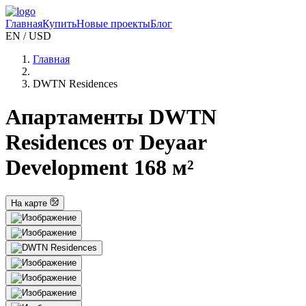
Главная
Купить
Новые проекты
Блог
EN / USD
Главная
DWTN Residences
Апартаменты DWTN
Residences от Deyaar
Development 168 м²
На карте