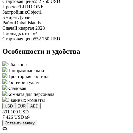
Стартовая цена
552 750 USD
Проект
FLU1D ONE
Застройщик
Object1
Эмират
Дубай
Район
Dubai Islands
Сдача
II квартал 2028
Площадь от
61 м²
Стартовая цена
552 750 USD
Особенности и удобства
2 балкона
Панорамные окна
Просторная гостиная
Гостевой туалет
Кладовая
Комната для персонала
3 ванных комнаты
USD
EUR
AED
891 100 USD
7 426 USD м²
Оставить заявку