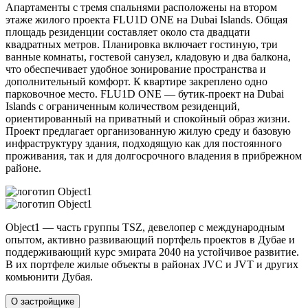
Апартаменты с тремя спальнями расположены на втором
этаже жилого проекта FLU1D ONE на Dubai Islands. Общая
площадь резиденции составляет около ста двадцати
квадратных метров. Планировка включает гостиную, три
ванные комнаты, гостевой санузел, кладовую и два балкона,
что обеспечивает удобное зонирование пространства и
дополнительный комфорт. К квартире закреплено одно
парковочное место. FLU1D ONE — бутик-проект на Dubai
Islands с ограниченным количеством резиденций,
ориентированный на приватный и спокойный образ жизни.
Проект предлагает организованную жилую среду и базовую
инфраструктуру здания, подходящую как для постоянного
проживания, так и для долгосрочного владения в прибрежном
районе.
Object1 — часть группы TSZ, девелопер с международным
опытом, активно развивающий портфель проектов в Дубае и
поддерживающий курс эмирата 2040 на устойчивое развитие.
В их портфеле жилые объекты в районах JVC и JVT и других
комьюнити Дубая.
О застройщике