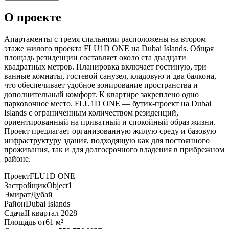
О проекте
Апартаменты с тремя спальнями расположены на втором
этаже жилого проекта FLU1D ONE на Dubai Islands. Общая
площадь резиденции составляет около ста двадцати
квадратных метров. Планировка включает гостиную, три
ванные комнаты, гостевой санузел, кладовую и два балкона,
что обеспечивает удобное зонирование пространства и
дополнительный комфорт. К квартире закреплено одно
парковочное место. FLU1D ONE — бутик-проект на Dubai
Islands с ограниченным количеством резиденций,
ориентированный на приватный и спокойный образ жизни.
Проект предлагает организованную жилую среду и базовую
инфраструктуру здания, подходящую как для постоянного
проживания, так и для долгосрочного владения в прибрежном
районе.
Проект
FLU1D ONE
Застройщик
Object1
Эмират
Дубай
Район
Dubai Islands
Сдача
II квартал 2028
Площадь от
61 м²