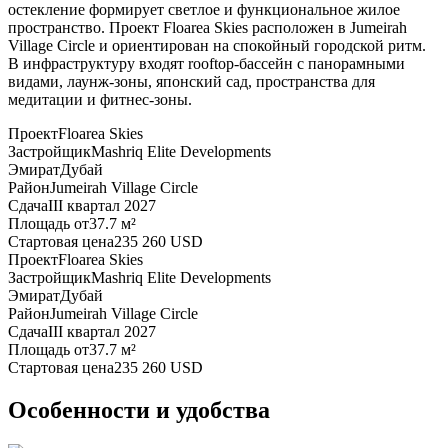
остекление формирует светлое и функциональное жилое
пространство. Проект Floarea Skies расположен в Jumeirah
Village Circle и ориентирован на спокойный городской ритм.
В инфраструктуру входят rooftop-бассейн с панорамными
видами, лаунж-зоны, японский сад, пространства для
медитации и фитнес-зоны.
Проект
Floarea Skies
Застройщик
Mashriq Elite Developments
Эмират
Дубай
Район
Jumeirah Village Circle
Сдача
III квартал 2027
Площадь от
37.7 м²
Стартовая цена
235 260 USD
Проект
Floarea Skies
Застройщик
Mashriq Elite Developments
Эмират
Дубай
Район
Jumeirah Village Circle
Сдача
III квартал 2027
Площадь от
37.7 м²
Стартовая цена
235 260 USD
Особенности и удобства